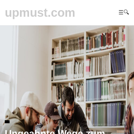
upmust.com
☰
🔍
Ungeahnte Wege zum