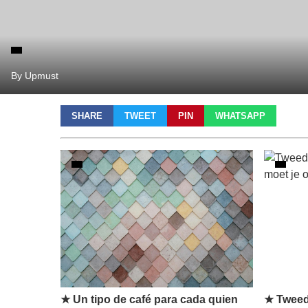
By Upmust
SHARE
TWEET
PIN
WHATSAPP
★ Un tipo de café para cada quien
★ Tweed