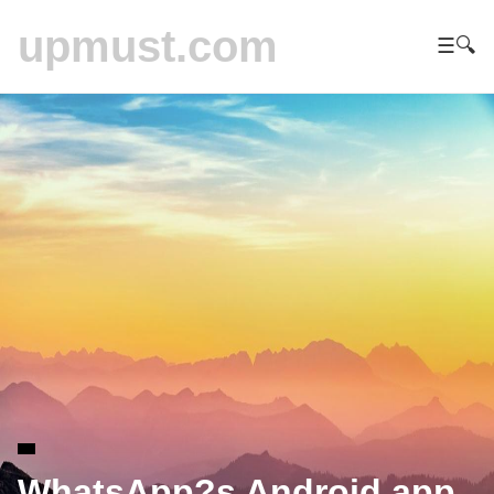
upmust.com
☰
🔍
WhatsApp?s Android app