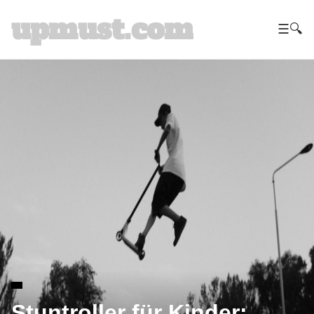
upmust.com
☰
🔍
Stuntroller für Kinder: