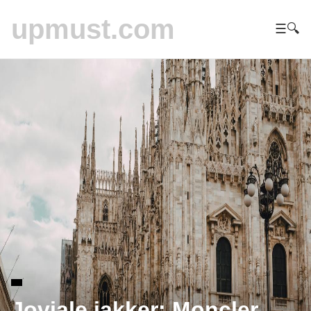
upmust.com
☰
🔍
Joviale jakker: Moncler