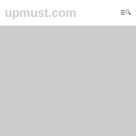
upmust.com
☰
🔍