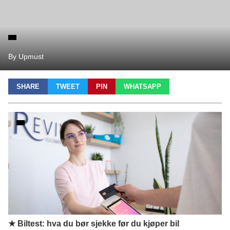
By Upmust
SHARE
TWEET
PIN
WHATSAPP
★ Biltest: hva du bør sjekke før du kjøper bil